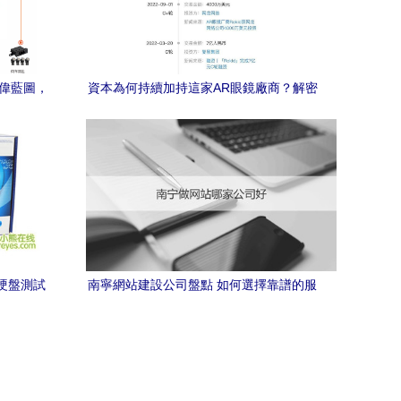
宏偉藍圖，
資本為何持續加持這家AR眼鏡廠商？解密
飛躍
超13億元融資背后的戰略邏輯
動硬盤測試
南寧網站建設公司盤點 如何選擇靠譜的服
務商？