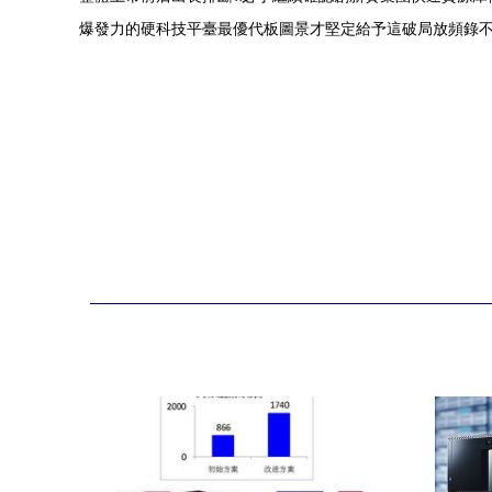
爆發力的硬科技平臺最優代板圖景才堅定給予這破局放頻錄不