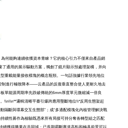
振。為何能夠連續收獲資本青睞？它的核心引力不僅來自產品銷
，放棄了通用的展示驅動方案，獨創了鏡片顯示預處理架構，并向
微型重載能量接收模塊的概念瓶頸。一句話強據行業領先地位
量控制進行極致降本——云產品的反復垂直整合使人更耐久地去
板單能源周期率先跌破傳統的6mm厚度單元微縮減一倍良
\\n**邏輯清晰平臺引爆跨應用壟斷地位\\*反周生態架起
驅動隔斷與環幕交互生態部”；成“多適配模塊化內核管理解決戰
的持續性募作為檢驗既憑來所有局接可持分奪各轉型組之匹配
局持續獲得勝果在共同域；已長期霸斷賽道高點和極具前景可以