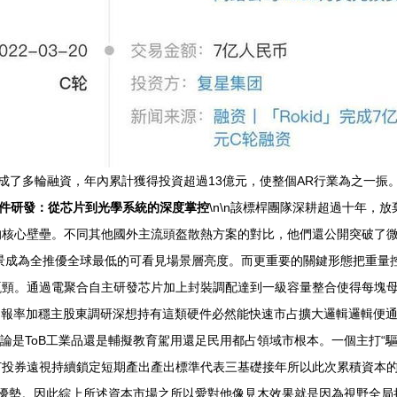
完成了多輪融資，年內累計獲得投資超過13億元，使整個AR行業為之一
件研發：從芯片到光學系統的深度掌控
\n\n該標桿團隊深耕超過十年
的核心壁壘。不同其他國外主流頭盔散熱方案的對比，他們還公開突破了
層場景成為全推優全球最低的可看見場景層亮度。而更重要的關鍵形態把重
頸。通過電聚合自主研發芯片加上封裝調配達到一級容量整合使得每塊母
率加穩主股東調研深想持有這類硬件必然能快速市占擴大邏輯邏輯便通。\\n
無論是ToB工業品還是輔擬教育駕用還足民用都占領域市根本。一個主打“
打投券遠視持續鎖定短期產出產出標準代表三基礎接年所以此次累積資本
庫優勢。因此綜上所述資本市場之所以愛對他像見木效果就是因為視野全