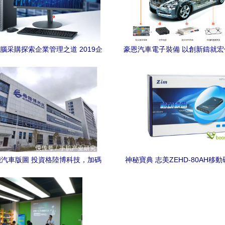
腦采購探索企業管理之道 2019企
豪恩汽車電子裝備 以創新鑄就
業進階運行必讀
驅動計算機軟硬件的智慧
汽車版圖 投資格陸博科技，加碼
神秘寶典 志美ZEHD-80AH移
計算機軟硬件研發
全解析與應用前景