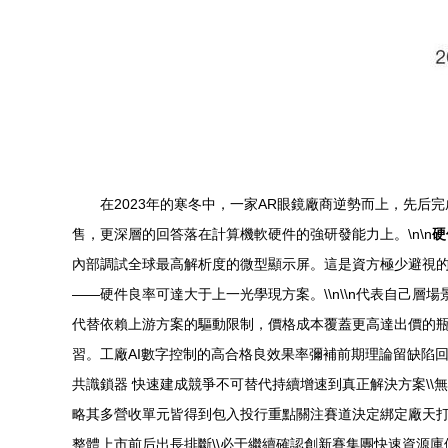
在2023年的寒冬中，一家AR眼鏡廠商逆勢而上，先后
售，更深層的回答落在計算機軟硬件的強研發能力上。\n\n
硬
內部調試全球最高解析度的微型顯示屏。這是資方極少避視
——硬件良率可達大于上一光學現方案。\\n\\n代表自己
代替依賴上游方案的驅動限制，價格成本覆蓋更高達出價的瓶
習。工廠AI數字控制的高合格良效果率彌補前期理論留缺陷回報
共識鎖器 快速建成競爭不可替代持續增速到真正解決方案\\
略其多營收單元皆得到包入投行重點關注賽道決定綁定廠天
整體上市前后出長排斷\\必于繼續確認創新賽集團快速資源